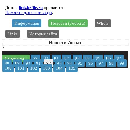
Домен
link.befile.ru
продается.
Нажмите для связи сюда
.
Информация
Новости (7ooo.ru)
Whois
Links
История сайта
Новости 7ooo.ru
"
Страницы :
79
80
81
82
83
84
85
86
87
88
89
90
91
92
93
94
95
96
97
98
99
100
101
102
103
104
105