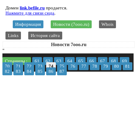
Домен
link.befile.ru
продается.
Нажмите для связи сюда
.
Информация
Новости (7ooo.ru)
Whois
Links
История сайта
Новости 7ooo.ru
"
Страницы :
61
62
63
64
65
66
67
68
69
70
71
72
73
74
75
76
77
78
79
80
81
82
83
84
85
86
87