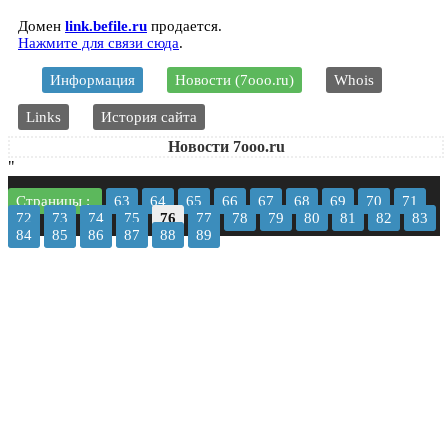
Домен
link.befile.ru
продается.
Нажмите для связи сюда
.
Информация
Новости (7ooo.ru)
Whois
Links
История сайта
Новости 7ooo.ru
"
Страницы :
63
64
65
66
67
68
69
70
71
72
73
74
75
76
77
78
79
80
81
82
83
84
85
86
87
88
89